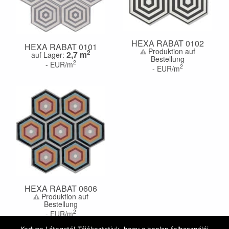
HEXA RABAT 0102
HEXA RABAT 0101
Produktion auf
2
2,7
m
auf Lager:
Bestellung
2
-
EUR/m
2
-
EUR/m
HEXA RABAT 0606
Produktion auf
Bestellung
2
-
EUR/m
Kedves Látogató! Tájékoztatjuk, hogy a honlap felhasználói