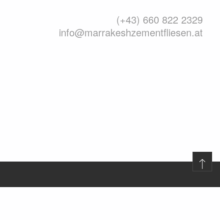
(+43) 660 822 2329
info@marrakeshzementfliesen.at