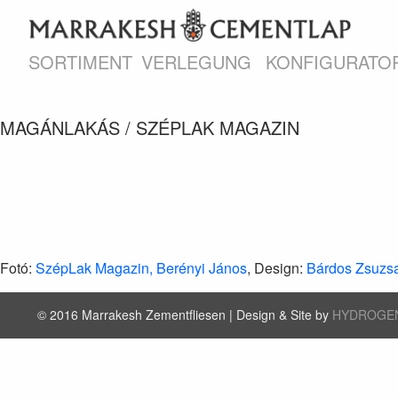
SORTIMENT
VERLEGUNG
KONFIGURATO
MAGÁNLAKÁS / SZÉPLAK MAGAZIN
Fotó:
SzépLak Magazin, Berényi János
, Design:
Bárdos Zsuzs
© 2016 Marrakesh Zementfliesen | Design & Site by
HYDROGE