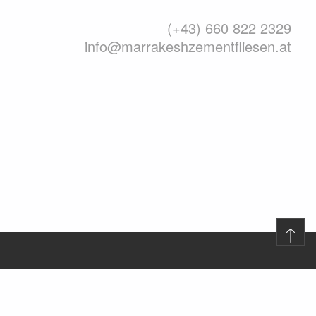
(+43) 660 822 2329
info@marrakeshzementfliesen.at