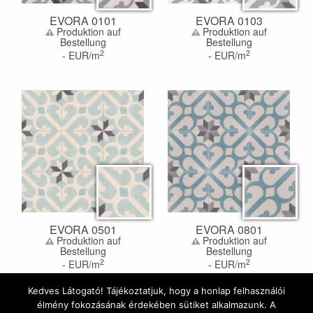
EVORA 0101
EVORA 0103
Produktion auf
Produktion auf
Bestellung
Bestellung
2
2
-
EUR/m
-
EUR/m
EVORA 0501
EVORA 0801
Produktion auf
Produktion auf
Bestellung
Bestellung
2
2
-
EUR/m
-
EUR/m
Kedves Látogató! Tájékoztatjuk, hogy a honlap felhasználói
élmény fokozásának érdekében sütiket alkalmazunk. A