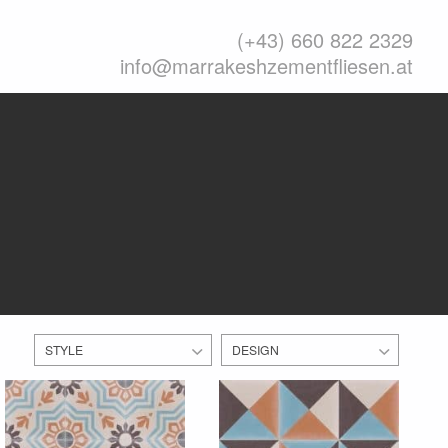
(+43) 660 822 2329
info@marrakeshzementfliesen.at
STYLE
DESIGN