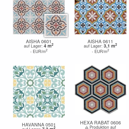
AISHA 0601
AISHA 0611
2
2
4
m
3,1
m
auf Lager:
auf Lager:
2
2
-
EUR/m
-
EUR/m
HEXA RABAT 0606
HAVANNA 0501
Produktion auf
2
7,3
m
auf Lager: