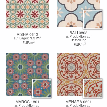
BALI 0803
AISHA 0612
Produktion auf
2
1,5
m
auf Lager:
Bestellung
2
-
EUR/m
2
-
EUR/m
MAROC 1801
MENARA 0601
Produktion auf
Produktion auf