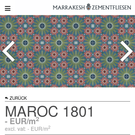
ZURÜCK
MAROC 1801
2
-
EUR/m
2
excl. vat: -
EUR/m