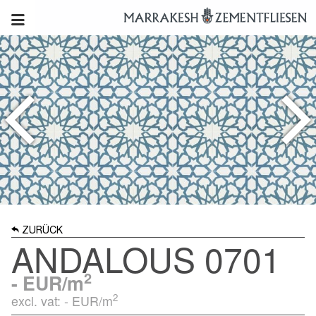
ZURÜCK
ANDALOUS 0701
2
-
EUR/m
2
excl. vat: -
EUR/m