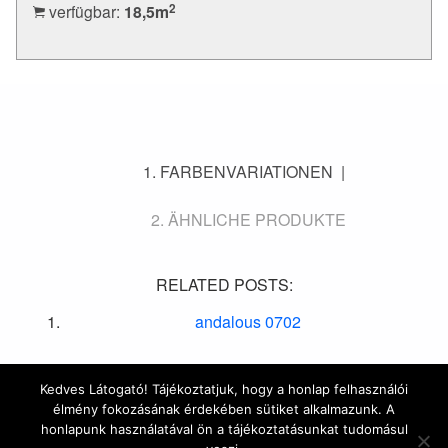
2
verfügbar:
18,5
m
FARBENVARIATIONEN
ÄHNLICHE PRODUKTE
RELATED POSTS:
andalous 0702
Kedves Látogató! Tájékoztatjuk, hogy a honlap felhasználói
élmény fokozásának érdekében sütiket alkalmazunk. A
© 2016 Marrakesh Zementfliesen | Design & Site by
honlapunk használatával ön a tájékoztatásunkat tudomásul
HYDROGENE