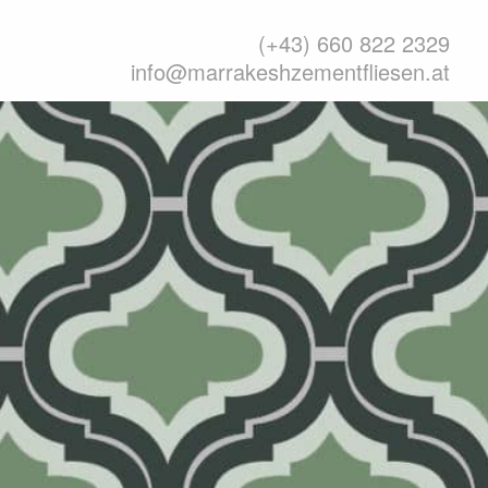
(+43) 660 822 2329
info@marrakeshzementfliesen.at