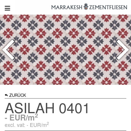
ZURÜCK
ASILAH 0401
2
-
EUR/m
2
excl. vat: -
EUR/m