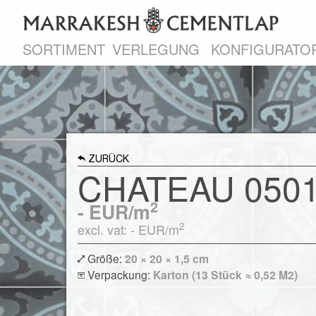
SORTIMENT
VERLEGUNG
KONFIGURATO
ZURÜCK
CHATEAU 050
2
-
EUR/m
2
excl. vat: -
EUR/m
Größe:
20 × 20 × 1,5 cm
Verpackung:
Karton (13 Stück ≈ 0,52 M2)