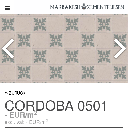
ZURÜCK
CORDOBA 0501
2
-
EUR/m
2
excl. vat: -
EUR/m