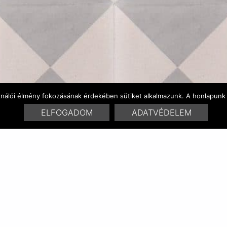
ználói élmény fokozásának érdekében sütiket alkalmazunk. A honlapunk 
ELFOGADOM
ADATVÉDELEM
FARBENVARIATIONEN
ÄHNLICHE PRODUKT
RELATED POSTS:
dakar 0101