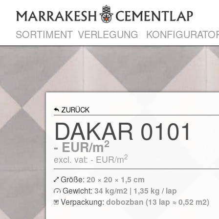
SORTIMENT
VERLEGUNG
KONFIGURATO
ZURÜCK
DAKAR 0101
2
-
EUR/m
2
excl. vat: -
EUR/m
Größe:
20 × 20 × 1,5 cm
Gewicht:
34 kg/m2 | 1,35 kg / lap
Verpackung:
dobozban (13 lap ≈ 0,52 m2)