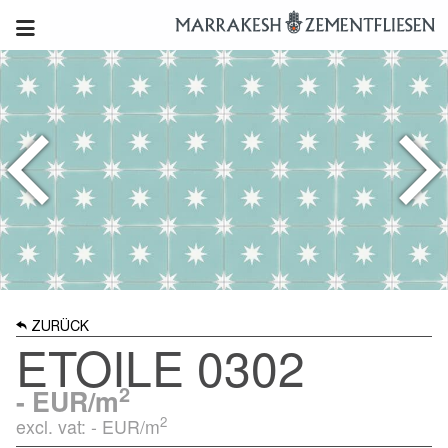
ZURÜCK
ETOILE 0302
2
-
EUR/m
2
excl. vat: -
EUR/m