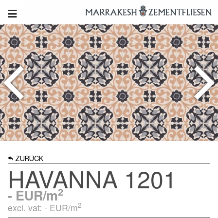
ZURÜCK
HAVANNA 1201
2
-
EUR/m
2
excl. vat: -
EUR/m