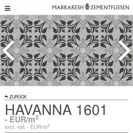
ZURÜCK
HAVANNA 1601
2
-
EUR/m
2
excl. vat: -
EUR/m