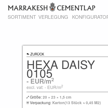
SORTIMENT
VERLEGUNG
KONFIGURATO
ZURÜCK
HEXA DAISY
0105
2
-
EUR/m
2
excl. vat: -
EUR/m
Größe:
20 × 23 × 1,5 cm
Verpackung:
Karton(13 Stück ≈ 0,45 M2)