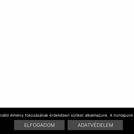
ználói élmény fokozásának érdekében sütiket alkalmazunk. A honlapunk 
ELFOGADOM
ADATVÉDELEM