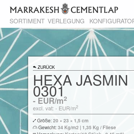
SORTIMENT
VERLEGUNG
KONFIGURATO
ZURÜCK
HEXA JASMIN
0301
2
-
EUR/m
2
excl. vat: -
EUR/m
Größe:
20 × 23 × 1,5 cm
Gewicht:
34 Kg/m2 | 1,35 Kg / Fliese
Verpackung: