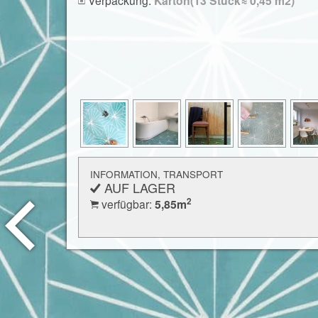
Karton(13 Stück≈ 0,45 m2)
INFORMATION, TRANSPORT
AUF LAGER
2
verfügbar:
5,85
m