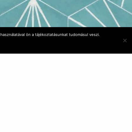
használatával ön a tájékoztatásunkat tudomásul veszi.
E