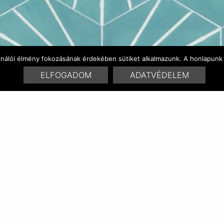
ználói élmény fokozásának érdekében sütiket alkalmazunk. A honlapunk 
ELFOGADOM
ADATVÉDELEM
FARBENVARIATIONEN
ÄHNLICHE PRODUKT
RELATED POSTS:
hexa jasmin 0801
hexa jasmin 0701
hexa jasmin 0101