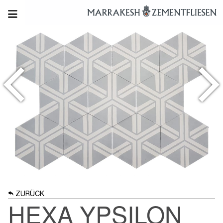
ZURÜCK
HEXA YPSILON