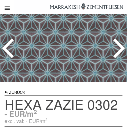
ZURÜCK
HEXA ZAZIE 0302
2
-
EUR/m
2
excl. vat: -
EUR/m