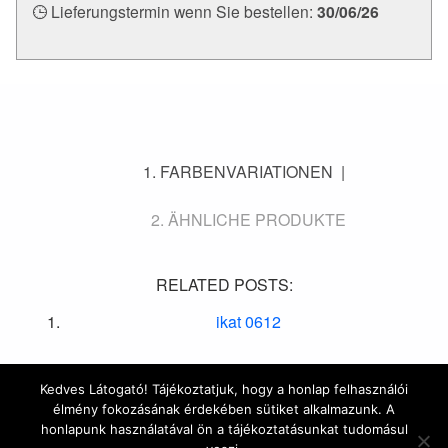
Lieferungstermin wenn Sie bestellen:
30/06/26
FARBENVARIATIONEN
ÄHNLICHE PRODUKTE
RELATED POSTS:
ikat 0612
Kedves Látogató! Tájékoztatjuk, hogy a honlap felhasználói
élmény fokozásának érdekében sütiket alkalmazunk. A
© 2016 Marrakesh Zementfliesen | Design & Site by
honlapunk használatával ön a tájékoztatásunkat tudomásul
HYDROGENE