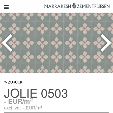
ZURÜCK
JOLIE 0503
2
-
EUR/m
2
excl. vat: -
EUR/m