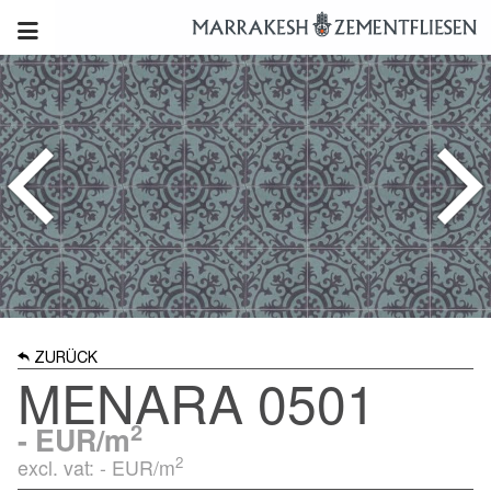
ZURÜCK
MENARA 0501
2
-
EUR/m
2
excl. vat: -
EUR/m