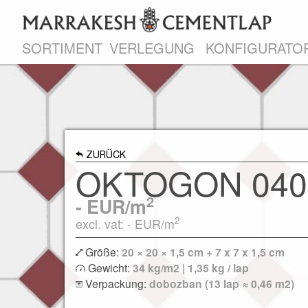
SORTIMENT
VERLEGUNG
KONFIGURATO
ZURÜCK
OKTOGON 040
2
-
EUR/m
2
excl. vat: -
EUR/m
Größe:
20 × 20 × 1,5 cm + 7 x 7 x 1,5 cm
Gewicht:
34 kg/m2 | 1,35 kg / lap
Verpackung:
dobozban (13 lap ≈ 0,46 m2)