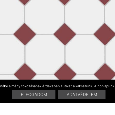
ználói élmény fokozásának érdekében sütiket alkalmazunk. A honlapunk 
ELFOGADOM
ADATVÉDELEM