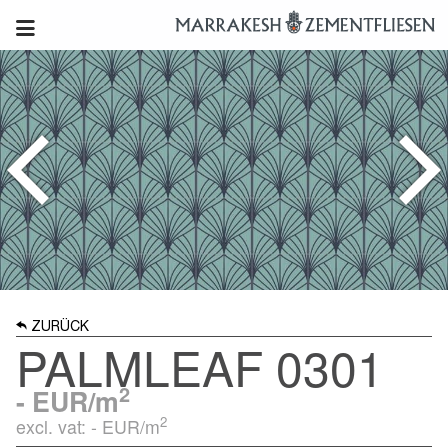
ZURÜCK
PALMLEAF 0301
2
-
EUR/m
2
excl. vat: -
EUR/m