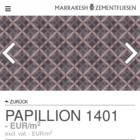
ZURÜCK
PAPILLION 1401
2
-
EUR/m
2
excl. vat: -
EUR/m