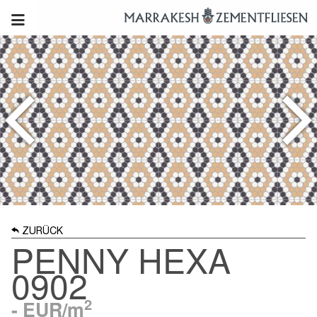
ZURÜCK
PENNY HEXA
0902
2
-
EUR/m