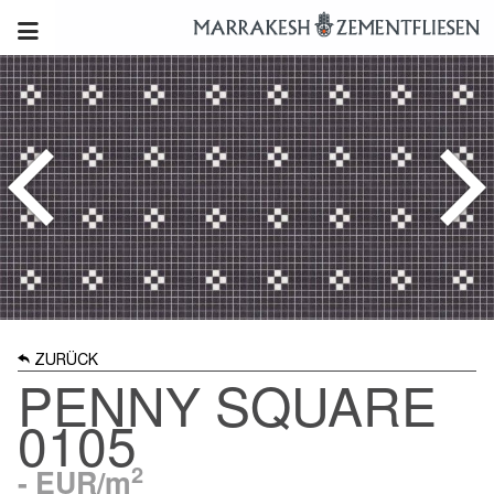
ZURÜCK
PENNY SQUARE
0105
2
-
EUR/m