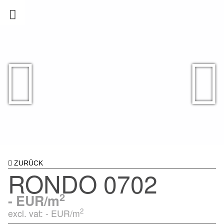
ZURÜCK
RONDO 0702
2
-
EUR/m
2
excl. vat: -
EUR/m