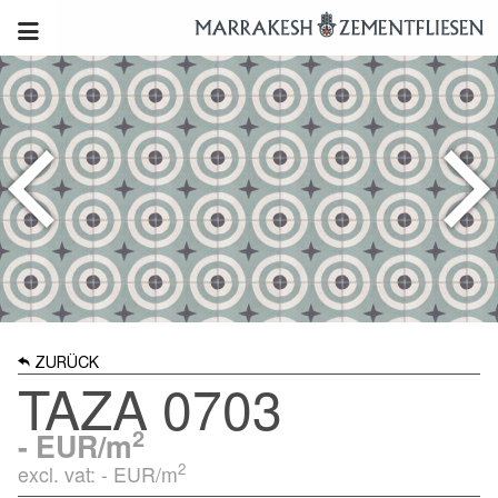
ZURÜCK
TAZA 0703
2
-
EUR/m
2
excl. vat: -
EUR/m