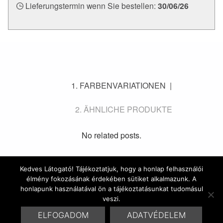
Lieferungstermin wenn Sie bestellen:
30/06/26
FARBENVARIATIONEN
ÄHNLICHE PRODUKTE
No related posts.
Kedves Látogató! Tájékoztatjuk, hogy a honlap felhasználói
élmény fokozásának érdekében sütiket alkalmazunk. A
© 2016 Marrakesh Zementfliesen | Design & Site by
honlapunk használatával ön a tájékoztatásunkat tudomásul
HYDROGENE
veszi.
ELFOGADOM
ADATVÉDELEM