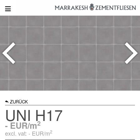
ZURÜCK
UNI H17
2
-
EUR/m
2
excl. vat: -
EUR/m