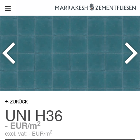
ZURÜCK
UNI H36
2
-
EUR/m
2
excl. vat: -
EUR/m