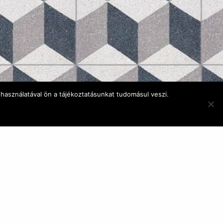
használatával ön a tájékoztatásunkat tudomásul veszi.
E