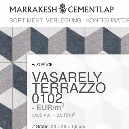
SORTIMENT
VERLEGUNG
KONFIGURATO
ZURÜCK
VASARELY
TERRAZZO
0102
2
-
EUR/m
2
excl. vat: -
EUR/m
Größe:
20 × 20 × 1,5 cm