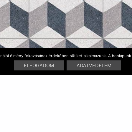
ználói élmény fokozásának érdekében sütiket alkalmazunk. A honlapunk 
ELFOGADOM
ADATVÉDELEM
FARBENVARIATIONEN
ÄHNLICHE PRODUKT
RELATED POSTS:
Vasarely 0102