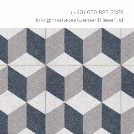
(+43) 660 822 2329
info@marrakeshzementfliesen.at