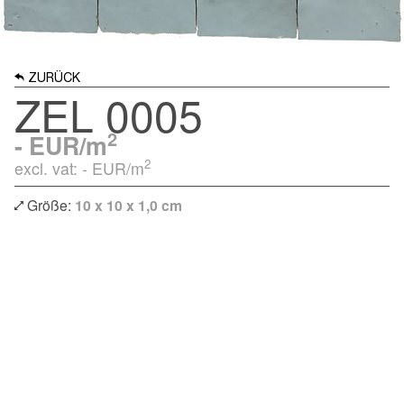
ZURÜCK
ZEL 0005
2
-
EUR/m
2
excl. vat: -
EUR/m
Größe:
10 x 10 x 1,0 cm