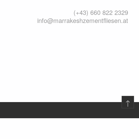
(+43) 660 822 2329
info@marrakeshzementfliesen.at