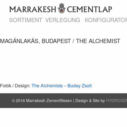
SORTIMENT
VERLEGUNG
KONFIGURATO
MAGÁNLAKÁS, BUDAPEST / THE ALCHEMIST
Fotók / Design:
The Alchemists – Buday Zsolt
© 2016 Marrakesh Zementfliesen | Design & Site by
HYDROGE