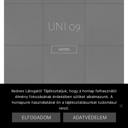
UNI 09
WEITER
Kedves Látogató! Tájékoztatjuk, hogy a honlap felhasználói
élmény fokozásának érdekében sütiket alkalmazunk. A
© 2016 Marrakesh Zementfliesen | Design & Site by
HYDROGENE
honlapunk használatával ön a tájékoztatásunkat tudomásul
veszi.
ELFOGADOM
ADATVÉDELEM