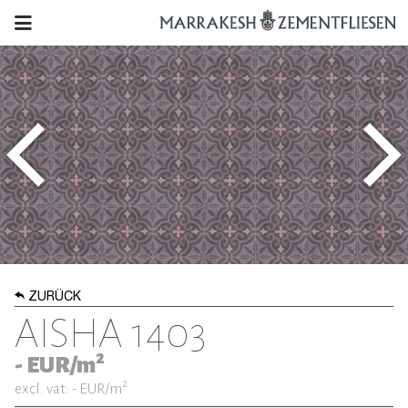
ZURÜCK
AISHA 1403
2
-
EUR/m
2
excl. vat: -
EUR/m