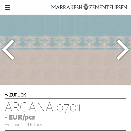
ZURÜCK
ARGANA 0701
-
EUR/pcs
excl. vat: -
EUR/pcs