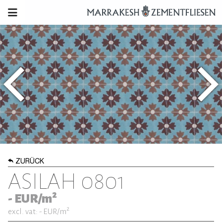
ZURÜCK
ASILAH 0801
2
-
EUR/m
2
excl. vat: -
EUR/m