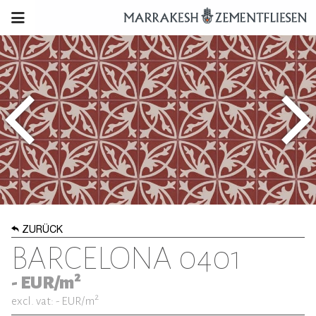
ZURÜCK
BARCELONA 0401
2
-
EUR/m
2
excl. vat: -
EUR/m