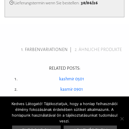
Lieferungstermin wenn Sie bestellen:
30/06/26
FARBENVARIATIONEN
ÄHNLICHE PRODUKTE
RELATED POSTS:
kashmir 0501
kasmir 0901
Kedves Látogató! Tájékoztatjuk, hogy a honlap felhasználói
élmény fokozásának érdekében sütiket alkalmazunk. A
honlapunk használatával ön a tájékoztatásunkat tudomásul
© 2016 Marrakesh Zementfliesen | Design & Site by
HYDROGENE
veszi.