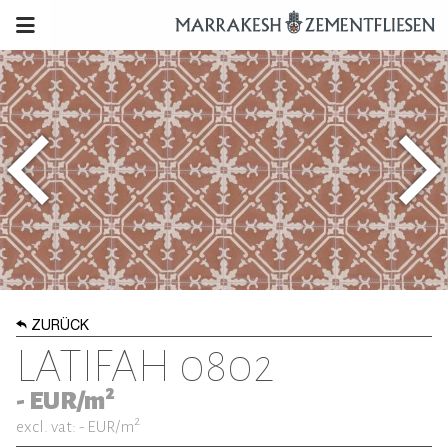
ZURÜCK
LATIFAH 0802
2
-
EUR/m
2
excl. vat: -
EUR/m