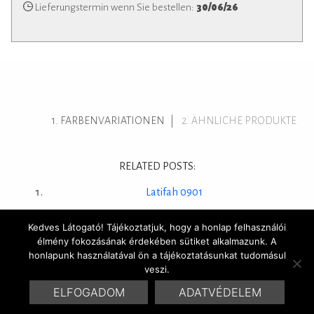
Lieferungstermin wenn Sie bestellen:
30/06/26
FARBENVARIATIONEN
ÄHNLICHE PRODUKTE
RELATED POSTS:
Latifah 0901
Kedves Látogató! Tájékoztatjuk, hogy a honlap felhasználói
élmény fokozásának érdekében sütiket alkalmazunk. A
honlapunk használatával ön a tájékoztatásunkat tudomásul
© 2016 Marrakesh Zementfliesen | Design & Site by
HYDROGENE
veszi.
ELFOGADOM
ADATVÉDELEM