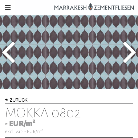
ZURÜCK
MOKKA 0802
2
-
EUR/m
2
excl. vat: -
EUR/m