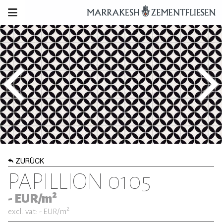
ZURÜCK
PAPILLION 0105
2
-
EUR/m
2
excl. vat: -
EUR/m