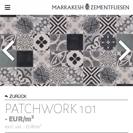
ZURÜCK
PATCHWORK 101
2
-
EUR/m
2
excl. vat: -
EUR/m