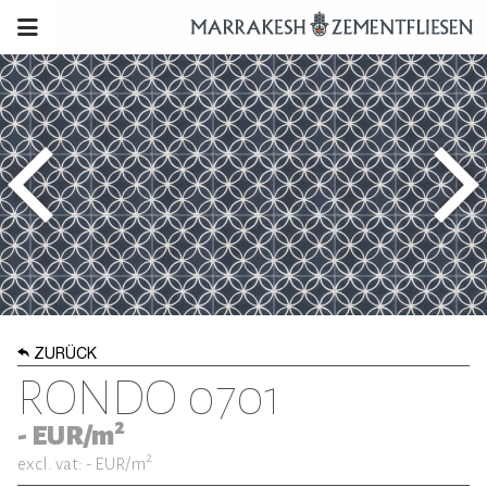
ZURÜCK
RONDO 0701
2
-
EUR/m
2
excl. vat: -
EUR/m