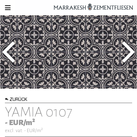
ZURÜCK
YAMIA 0107
2
-
EUR/m
2
excl. vat: -
EUR/m