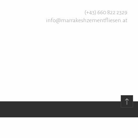
(+43) 660 822 2329
info@marrakeshzementfliesen.at