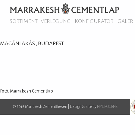
SORTIMENT
VERLEGUNG
KONFIGURATOR
GALERI
MAGÁNLAKÁS , BUDAPEST
Fotó: Marrakesh Cementlap
© 2016 Marrakesh Zementfliesen | Design & Site by
HYDROGENE