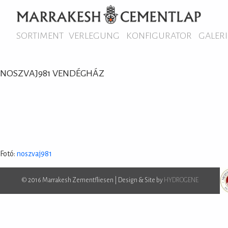
SORTIMENT
VERLEGUNG
KONFIGURATOR
GALERI
NOSZVAJ981 VENDÉGHÁZ
Fotó:
noszvaj981
© 2016 Marrakesh Zementfliesen | Design & Site by
HYDROGENE