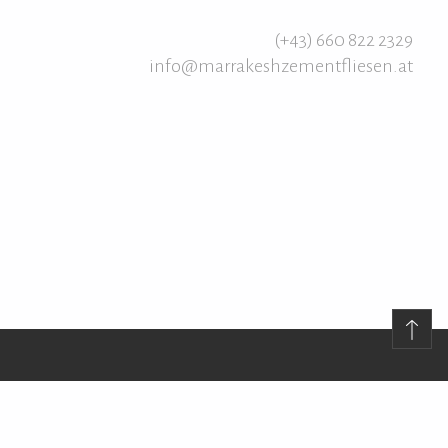
(+43) 660 822 2329
info@marrakeshzementfliesen.at