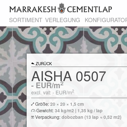
SORTIMENT
VERLEGUNG
KONFIGURATO
ZURÜCK
AISHA 0507
2
-
EUR/m
2
excl. vat: -
EUR/m
Größe:
20 × 20 × 1,5 cm
Gewicht:
34 kg/m2 | 1,35 kg / lap
Verpackung:
dobozban (13 lap ≈ 0,52 m2)