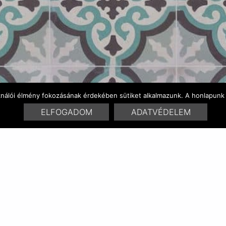
ználói élmény fokozásának érdekében sütiket alkalmazunk. A honlapunk 
ELFOGADOM
ADATVÉDELEM
FARBENVARIATIONEN
ÄHNLICHE PRODUKT
RELATED POSTS:
aisha 0408