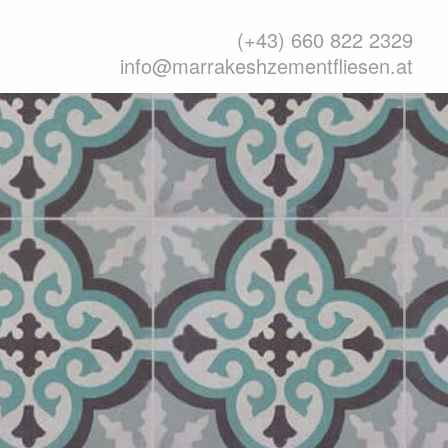
(+43) 660 822 2329
info@marrakeshzementfliesen.at