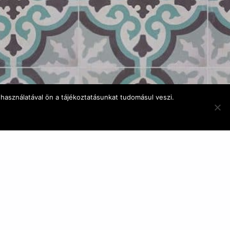
használatával ön a tájékoztatásunkat tudomásul veszi.
E