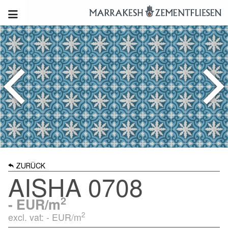
ZURÜCK
AISHA 0708
2
-
EUR/m
2
excl. vat: -
EUR/m